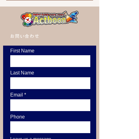
​お問い合わせ
First Name
Last Name
Email
Phone
Leave us a message...