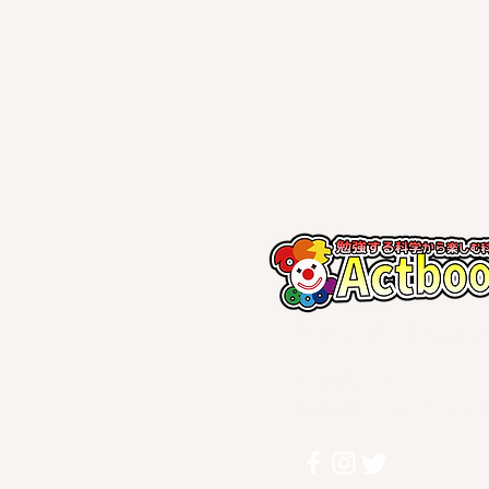
​勉強する科学から楽しむ科
東京都墨田区
080-8907-2166 |
info@actb