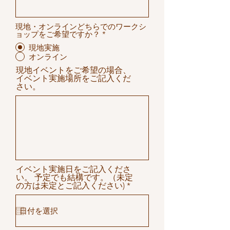
現地・オンラインどちらでのワークシ
ョップをご希望ですか？
*
現地実施
オンライン
現地イベントをご希望の場合、
イベント実施場所をご記入くだ
さい。
イベント実施日をご記入くださ
い。 予定でも結構です。（未定
r
の方は未定とご記入ください)
*
e
q
u
i
r